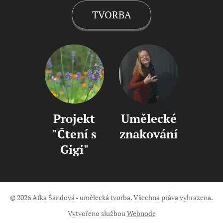
TVORBA
Projekt
Umělecké
"Čtení s
znakování
Gigi"
© 2026 Aťka Šandová - umělecká tvorba. Všechna práva vyhrazena.
Vytvořeno službou
Webnode