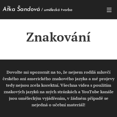
Aťka Šandová
/
umělecká tvorba
Znakování
Dovolte mi upozornit na to, že nejsem rodilá mluvčí
českého ani amerického znakového jazyka a mé projevy
tedy nejsou zcela korektní. Všechna videa s použitím
znakových jazyků na mých stránkách a YouTube kanále
jsou uměleckým vyjádřením, v žádném případě se
nejedná o učební materiál!