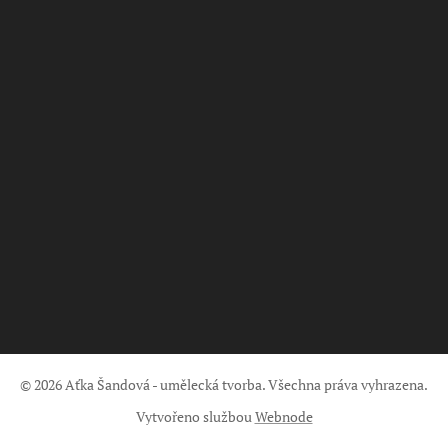
© 2026 Aťka Šandová - umělecká tvorba. Všechna práva vyhrazena.
Vytvořeno službou
Webnode