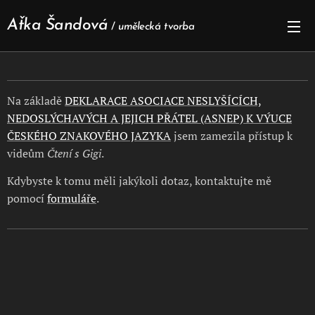
Aťka Šandová
/
umělecká tvorba
Na základě
DEKLARACE ASOCIACE NESLYŠÍCÍCH,
NEDOSLÝCHAVÝCH A JEJICH PŘÁTEL (ASNEP) K VÝUCE
ČESKÉHO ZNAKOVÉHO JAZYKA
jsem zamezila přístup k
videům
Čtení s Gigi
.
Kdybyste k tomu měli jakýkoli dotaz, kontaktujte mě
pomocí
formuláře
.