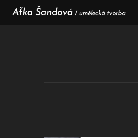
Aťka Šandová
/
umělecká tvorba