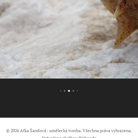
© 2026 Aťka Šandová - umělecká tvorba. Všechna práva vyhrazena.
Vytvořeno službou
Webnode